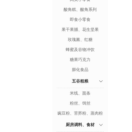
酸角糕、酸角系列
即食小零食
果干果脯、花生坚果
玫瑰酱、红糖
蜂蜜及谷物冲饮
糖果巧克力
膨化食品
五谷粗粮
米线、面条
粉丝、饵丝
豌豆粉、苦荞粉、蒸肉粉
厨房调料、食材