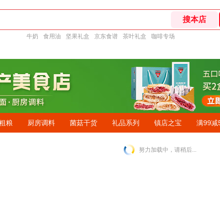
牛奶
食用油
坚果礼盒
京东食谱
茶叶礼盒
咖啡专场
粗粮
厨房调料
菌菇干货
礼品系列
镇店之宝
满99减
努力加载中，请稍后...