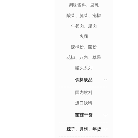
调味酱料、腐乳
酸菜、腌菜、泡椒
午餐肉、腊肉
火腿
辣椒粉、菌粉
花椒、八角、草果
罐头系列
饮料饮品
国内饮料
进口饮料
菌菇干货
粽子、月饼、年货